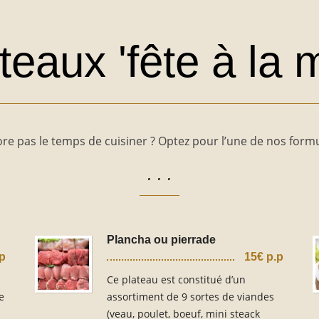
teaux 'fête à la m
re pas le temps de cuisiner ? Optez pour l’une de nos formul
. . .
Plancha ou pierrade
.p
15€ p.p
Ce plateau est constitué d’un
e
assortiment de 9 sortes de viandes
(veau, poulet, boeuf, mini steack