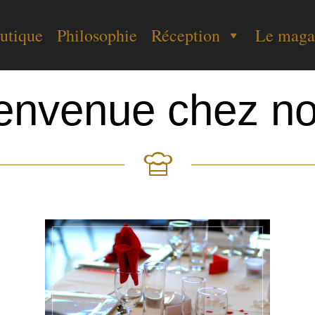
utique
Philosophie
Réception
Le maga
envenue chez n