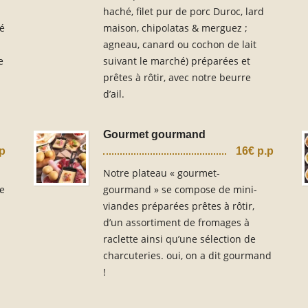
haché, filet pur de porc Duroc, lard
té
maison, chipolatas & merguez ;
agneau, canard ou cochon de lait
e
suivant le marché) préparées et
prêtes à rôtir, avec notre beurre
d’ail.
Gourmet gourmand
.p
16€ p.p
Notre plateau « gourmet-
de
gourmand » se compose de mini-
viandes préparées prêtes à rôtir,
d’un assortiment de fromages à
raclette ainsi qu’une sélection de
charcuteries. oui, on a dit gourmand
!