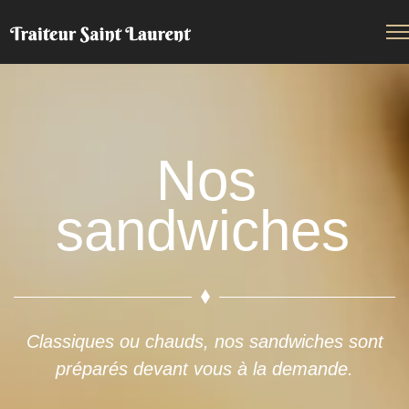
Nos
sandwiches
Classiques ou chauds, nos sandwiches sont
préparés devant vous à la demande.