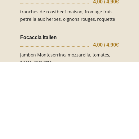
4,00 / 4,90€
tranches de roastbeef maison, fromage frais
petrella aux herbes, oignons rouges, roquette
Focaccia Italien
4,00 / 4,90€
jambon Monteserrino, mozzarella, tomates,
pesto, roquette
Focaccia saumon fumé maison
4,50 / 5,50€
saumon fumé maison, fromage petrella fouetté
aux herbes
Focaccia veggie
4,50 / 5,50€