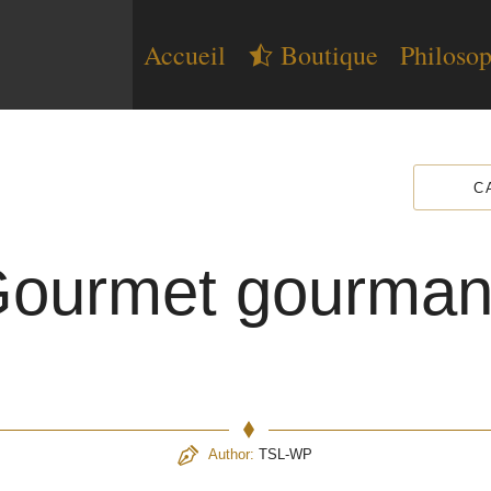
Accueil
Boutique
Philosop
C
ourmet gourma
Author:
TSL-WP