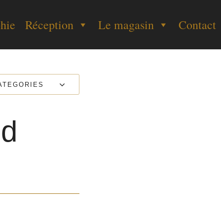
hie
Réception
Le magasin
Contact
ATEGORIES
nd